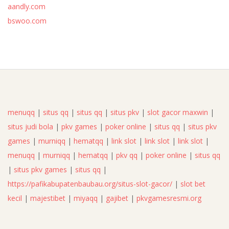
aandly.com
bswoo.com
menuqq
|
situs qq
|
situs qq
|
situs pkv
|
slot gacor maxwin
|
situs judi bola
|
pkv games
|
poker online
|
situs qq
|
situs pkv
games
|
murniqq
|
hematqq
|
link slot
|
link slot
|
link slot
|
menuqq
|
murniqq
|
hematqq
|
pkv qq
|
poker online
|
situs qq
|
situs pkv games
|
situs qq
|
https://pafikabupatenbaubau.org/situs-slot-gacor/
|
slot bet
kecil
|
majestibet
|
miyaqq
|
gajibet
|
pkvgamesresmi.org