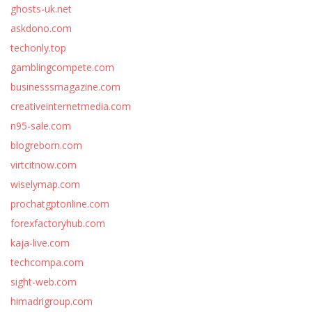
ghosts-uk.net
askdono.com
techonly.top
gamblingcompete.com
businesssmagazine.com
creativeinternetmedia.com
n95-sale.com
blogreborn.com
virtcitnow.com
wiselymap.com
prochatgptonline.com
forexfactoryhub.com
kaja-live.com
techcompa.com
sight-web.com
himadrigroup.com