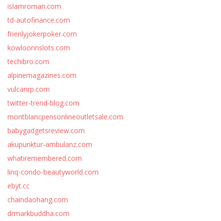
islamroman.com
td-autofinance.com
frienlyjokerpoker.com
kowloonnslots.com
techibro.com
alpinemagazines.com
vulcanrp.com
twitter-trend-blog.com
montblancpensonlineoutletsale.com
babygadgetsreview.com
akupunktur-ambulanz.com
whatiremembered.com
linq-condo-beautyworld.com
ebyt.cc
chaindaohang.com
drmarkbuddha.com