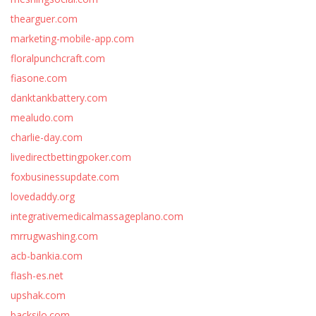
thearguer.com
marketing-mobile-app.com
floralpunchcraft.com
fiasone.com
danktankbattery.com
mealudo.com
charlie-day.com
livedirectbettingpoker.com
foxbusinessupdate.com
lovedaddy.org
integrativemedicalmassageplano.com
mrrugwashing.com
acb-bankia.com
flash-es.net
upshak.com
backsilo.com