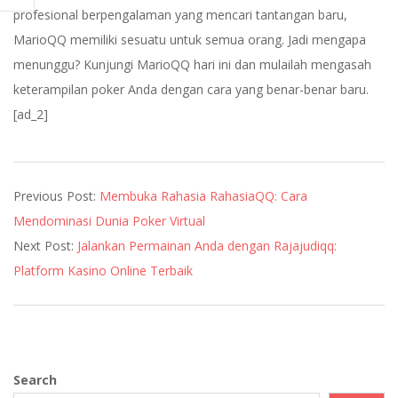
Q
profesional berpengalaman yang mencari tantangan baru,
MarioQQ memiliki sesuatu untuk semua orang. Jadi mengapa
Q
menunggu? Kunjungi MarioQQ hari ini dan mulailah mengasah
keterampilan poker Anda dengan cara yang benar-benar baru.
[ad_2]
2025-
Previous Post:
Membuka Rahasia RahasiaQQ: Cara
10-
Mendominasi Dunia Poker Virtual
10
Next Post:
Jalankan Permainan Anda dengan Rajajudiqq:
Platform Kasino Online Terbaik
Search