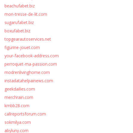
beachufabet.biz
mon-tresse-de-lit.com
sugarufabet.biz
boxufabet.biz
topgearautoservices.net
figurine-jouet.com
your-facebook-address.com
perroquet-ma-passion.com
modrenlivinghome.com
instadatahelpainews.com
geekdailies.com
merchrain.com
kmbb28.com
callreportsforum.com
sokmilya.com
abyluny.com