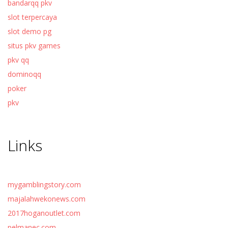
bandarqq pkv
slot terpercaya
slot demo pg
situs pkv games
pkv qq
dominoqq
poker
pkv
Links
mygamblingstory.com
majalahwekonews.com
2017hoganoutlet.com
pelmanec.com