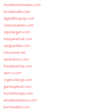
mouthshutreviews.com
hirzadesalta.com
digitallifeopoly.com
casinobubbles.com
seputargym.com
impiyanamall.com
optguardian.com
totostreet.net
davilcasino.com
fraudwatchai.com
aem-x.com
cryptooblogs.com
gameuplevel.com
homethestyle.com
amuldistribution.com
borobuddur.com