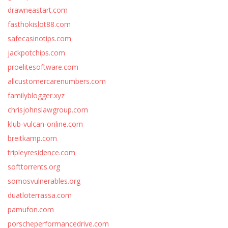
drawneastart.com
fasthokislot88.com
safecasinotips.com
jackpotchips.com
proelitesoftware.com
allcustomercarenumbers.com
familyblogger.xyz
chrisjohnslawgroup.com
klub-vulcan-online.com
breitkamp.com
tripleyresidence.com
softtorrents.org
somosvulnerables.org
duatloterrassa.com
pamufon.com
porscheperformancedrive.com