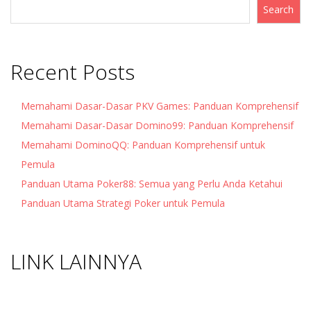
Search
Recent Posts
Memahami Dasar-Dasar PKV Games: Panduan Komprehensif
Memahami Dasar-Dasar Domino99: Panduan Komprehensif
Memahami DominoQQ: Panduan Komprehensif untuk
Pemula
Panduan Utama Poker88: Semua yang Perlu Anda Ketahui
Panduan Utama Strategi Poker untuk Pemula
LINK LAINNYA