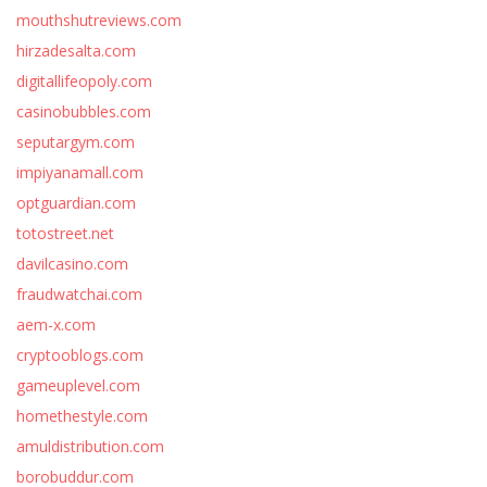
mouthshutreviews.com
hirzadesalta.com
digitallifeopoly.com
casinobubbles.com
seputargym.com
impiyanamall.com
optguardian.com
totostreet.net
davilcasino.com
fraudwatchai.com
aem-x.com
cryptooblogs.com
gameuplevel.com
homethestyle.com
amuldistribution.com
borobuddur.com