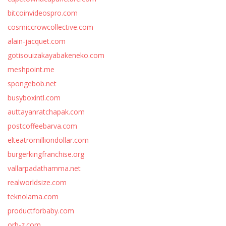
bitcoinvideospro.com
cosmiccrowcollective.com
alain-jacquet.com
gotisouizakayabakeneko.com
meshpoint.me
spongebob.net
busyboxintl.com
auttayanratchapak.com
postcoffeebarva.com
elteatromilliondollar.com
burgerkingfranchise.org
vallarpadathamma.net
realworldsize.com
teknolama.com
productforbaby.com
orb-z.com