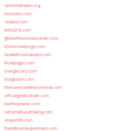
tamethekraken.org
lutzinator.com
ondasrl.com
blife2016.com
glutenfreesnowboarder.com
lizmorrowdesign.com
healwithcannabidiol.com
kioskpages.com
trianglecurry.com
imagedum.com
thetowerswellnessretreat.com
officialgelatostrain.com
kaethejeweler.com
sattamatkasattaking.com
onepetlife.com
thebillboardexperiment.com