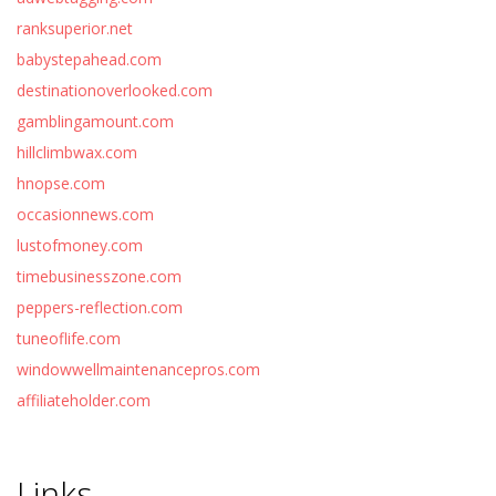
ranksuperior.net
babystepahead.com
destinationoverlooked.com
gamblingamount.com
hillclimbwax.com
hnopse.com
occasionnews.com
lustofmoney.com
timebusinesszone.com
peppers-reflection.com
tuneoflife.com
windowwellmaintenancepros.com
affiliateholder.com
Links