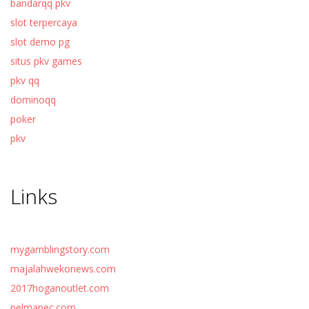
bandarqq pkv
slot terpercaya
slot demo pg
situs pkv games
pkv qq
dominoqq
poker
pkv
Links
mygamblingstory.com
majalahwekonews.com
2017hoganoutlet.com
pelmanec.com