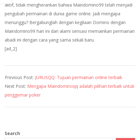
Q
aktif, tidak mengherankan bahwa Maindomino99 telah menjadi
pengubah permainan di dunia game online. Jadi mengapa
Q
menunggu? Bergabunglah dengan kegilaan Domino dengan
Maindomino99 hari ini dan alami sensasi memainkan permainan
abadi ini dengan cara yang sama sekali baru.
[ad_2]
2025-
Previous Post:
JURUSQQ: Tujuan permainan online terbaik
09-
Next Post:
Mengapa Maindominoqq adalah pilihan terbaik untuk
12
penggemar poker
Search