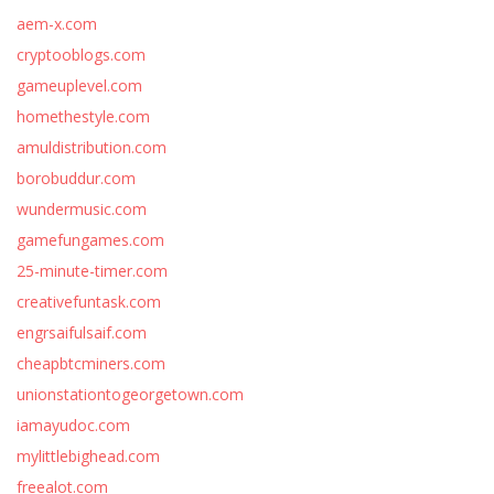
aem-x.com
cryptooblogs.com
gameuplevel.com
homethestyle.com
amuldistribution.com
borobuddur.com
wundermusic.com
gamefungames.com
25-minute-timer.com
creativefuntask.com
engrsaifulsaif.com
cheapbtcminers.com
unionstationtogeorgetown.com
iamayudoc.com
mylittlebighead.com
freealot.com