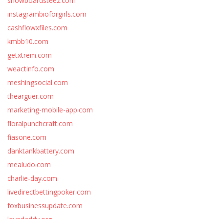
snowboardsteez.com
instagrambioforgirls.com
cashflowxfiles.com
kmbb10.com
getxtrem.com
weactinfo.com
meshingsocial.com
thearguer.com
marketing-mobile-app.com
floralpunchcraft.com
fiasone.com
danktankbattery.com
mealudo.com
charlie-day.com
livedirectbettingpoker.com
foxbusinessupdate.com