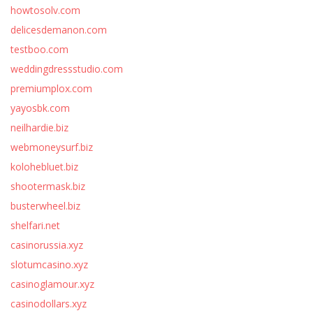
howtosolv.com
delicesdemanon.com
testboo.com
weddingdressstudio.com
premiumplox.com
yayosbk.com
neilhardie.biz
webmoneysurf.biz
kolohebluet.biz
shootermask.biz
busterwheel.biz
shelfari.net
casinorussia.xyz
slotumcasino.xyz
casinoglamour.xyz
casinodollars.xyz