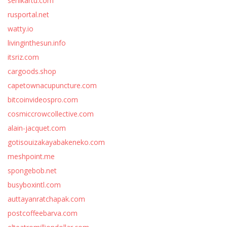
senikartu.com
rusportal.net
watty.io
livinginthesun.info
itsriz.com
cargoods.shop
capetownacupuncture.com
bitcoinvideospro.com
cosmiccrowcollective.com
alain-jacquet.com
gotisouizakayabakeneko.com
meshpoint.me
spongebob.net
busyboxintl.com
auttayanratchapak.com
postcoffeebarva.com