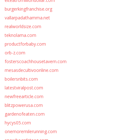
elteatromilliondollar.com
burgerkingfranchise.org
vallarpadathamma.net
realworldsize.com
teknolama.com
productforbaby.com
orb-z.com
fosterscoachhousetavern.com
mesasdecultivoonline.com
boilersnbits.com
latestviralpost.com
newfreearticle.com
blitzpowerusa.com
gardenofeaten.com
hycys05.com
onemoremilerunning.com