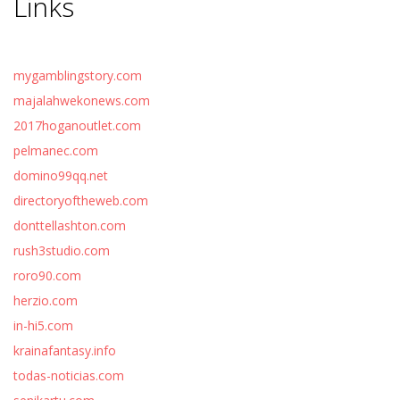
Links
mygamblingstory.com
majalahwekonews.com
2017hoganoutlet.com
pelmanec.com
domino99qq.net
directoryoftheweb.com
donttellashton.com
rush3studio.com
roro90.com
herzio.com
in-hi5.com
krainafantasy.info
todas-noticias.com