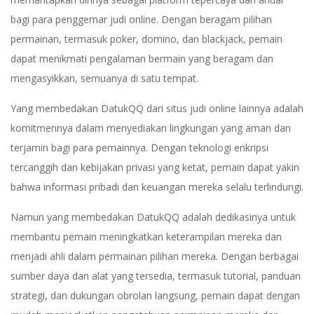
J
bagi para penggemar judi online. Dengan beragam pilihan
U
permainan, termasuk poker, domino, dan blackjack, pemain
dapat menikmati pengalaman bermain yang beragam dan
D
mengasyikkan, semuanya di satu tempat.
I
Yang membedakan DatukQQ dari situs judi online lainnya adalah
komitmennya dalam menyediakan lingkungan yang aman dan
O
terjamin bagi para pemainnya. Dengan teknologi enkripsi
tercanggih dan kebijakan privasi yang ketat, pemain dapat yakin
N
bahwa informasi pribadi dan keuangan mereka selalu terlindungi.
L
Namun yang membedakan DatukQQ adalah dedikasinya untuk
membantu pemain meningkatkan keterampilan mereka dan
I
menjadi ahli dalam permainan pilihan mereka. Dengan berbagai
sumber daya dan alat yang tersedia, termasuk tutorial, panduan
N
strategi, dan dukungan obrolan langsung, pemain dapat dengan