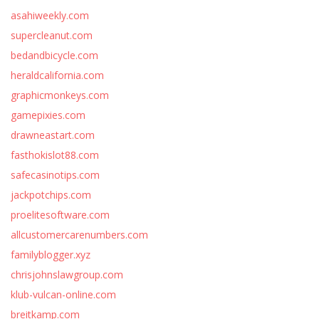
asahiweekly.com
supercleanut.com
bedandbicycle.com
heraldcalifornia.com
graphicmonkeys.com
gamepixies.com
drawneastart.com
fasthokislot88.com
safecasinotips.com
jackpotchips.com
proelitesoftware.com
allcustomercarenumbers.com
familyblogger.xyz
chrisjohnslawgroup.com
klub-vulcan-online.com
breitkamp.com