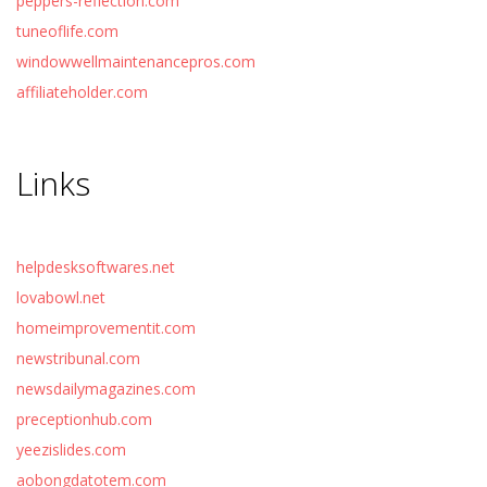
peppers-reflection.com
tuneoflife.com
windowwellmaintenancepros.com
affiliateholder.com
Links
helpdesksoftwares.net
lovabowl.net
homeimprovementit.com
newstribunal.com
newsdailymagazines.com
preceptionhub.com
yeezislides.com
aobongdatotem.com