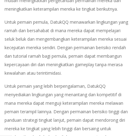
E
mudah meningkatkan pengetahuan permainan mereka dan
meningkatkan keterampilan mereka ke tingkat berikutnya.
P
Untuk pemain pemula, DatukQQ menawarkan lingkungan yang
K
ramah dan bersahabat di mana mereka dapat mempelajari
seluk beluk dan mengembangkan keterampilan mereka sesuai
V
kecepatan mereka sendiri. Dengan permainan berisiko rendah
dan tutorial ramah bagi pemula, pemain dapat membangun
G
kepercayaan diri dan meningkatkan gameplay tanpa merasa
kewalahan atau terintimidasi.
A
Untuk pemain yang lebih berpengalaman, DatukQQ
M
menyediakan lingkungan yang menantang dan kompetitif di
mana mereka dapat menguji keterampilan mereka melawan
E
pemain terampil lainnya. Dengan permainan berisiko tinggi dan
panduan strategi tingkat lanjut, pemain dapat mendorong diri
S
mereka ke tingkat yang lebih tinggi dan bersaing untuk