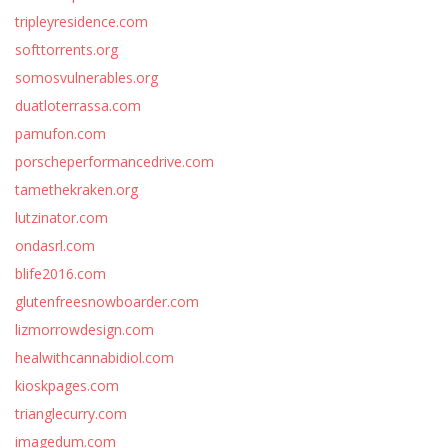
tripleyresidence.com
softtorrents.org
somosvulnerables.org
duatloterrassa.com
pamufon.com
porscheperformancedrive.com
tamethekraken.org
lutzinator.com
ondasrl.com
blife2016.com
glutenfreesnowboarder.com
lizmorrowdesign.com
healwithcannabidiol.com
kioskpages.com
trianglecurry.com
imagedum.com