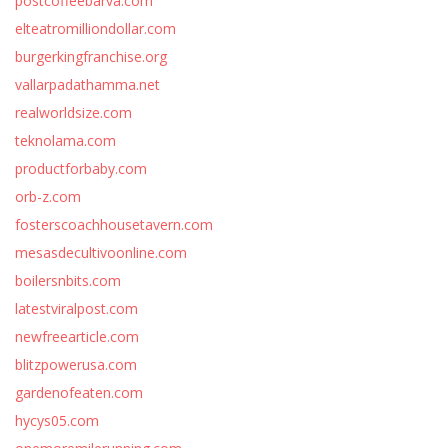
postcoffeebarva.com
elteatromilliondollar.com
burgerkingfranchise.org
vallarpadathamma.net
realworldsize.com
teknolama.com
productforbaby.com
orb-z.com
fosterscoachhousetavern.com
mesasdecultivoonline.com
boilersnbits.com
latestviralpost.com
newfreearticle.com
blitzpowerusa.com
gardenofeaten.com
hycys05.com