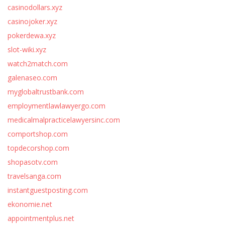
casinodollars.xyz
casinojoker.xyz
pokerdewa.xyz
slot-wiki.xyz
watch2match.com
galenaseo.com
myglobaltrustbank.com
employmentlawlawyergo.com
medicalmalpracticelawyersinc.com
comportshop.com
topdecorshop.com
shopasotv.com
travelsanga.com
instantguestposting.com
ekonomie.net
appointmentplus.net