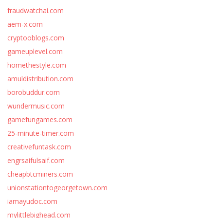
fraudwatchai.com
aem-x.com
cryptooblogs.com
gameuplevel.com
homethestyle.com
amuldistribution.com
borobuddur.com
wundermusic.com
gamefungames.com
25-minute-timer.com
creativefuntask.com
engrsaifulsaif.com
cheapbtcminers.com
unionstationtogeorgetown.com
iamayudoc.com
mylittlebighead.com