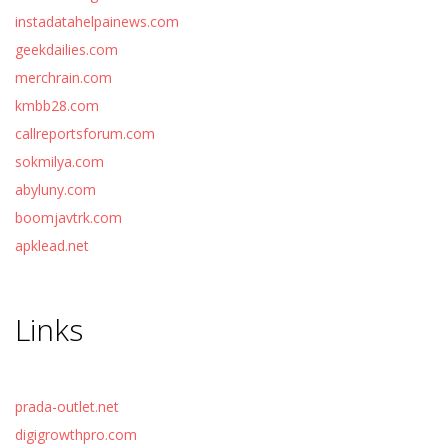
instadatahelpainews.com
geekdailies.com
merchrain.com
kmbb28.com
callreportsforum.com
sokmilya.com
abyluny.com
boomjavtrk.com
apklead.net
Links
prada-outlet.net
digigrowthpro.com