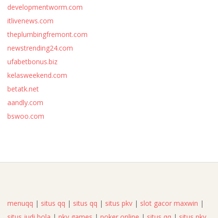
developmentworm.com
itlivenews.com
theplumbingfremont.com
newstrending24.com
ufabetbonus.biz
kelasweekend.com
betatk.net
aandly.com
bswoo.com
menuqq
|
situs qq
|
situs qq
|
situs pkv
|
slot gacor maxwin
|
situs judi bola
|
pkv games
|
poker online
|
situs qq
|
situs pkv