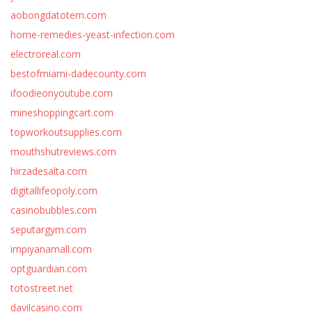
aobongdatotem.com
home-remedies-yeast-infection.com
electroreal.com
bestofmiami-dadecounty.com
ifoodieonyoutube.com
mineshoppingcart.com
topworkoutsupplies.com
mouthshutreviews.com
hirzadesalta.com
digitallifeopoly.com
casinobubbles.com
seputargym.com
impiyanamall.com
optguardian.com
totostreet.net
davilcasino.com