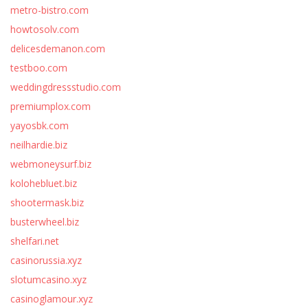
metro-bistro.com
howtosolv.com
delicesdemanon.com
testboo.com
weddingdressstudio.com
premiumplox.com
yayosbk.com
neilhardie.biz
webmoneysurf.biz
kolohebluet.biz
shootermask.biz
busterwheel.biz
shelfari.net
casinorussia.xyz
slotumcasino.xyz
casinoglamour.xyz