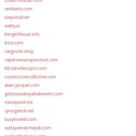
todas-noticias.com
senikartu.com
rusportal.net
watty.io
livinginthesun.info
itsriz.com
cargoods.shop
capetownacupuncture.com
bitcoinvideospro.com
cosmiccrowcollective.com
alain-jacquet.com
gotisouizakayabakeneko.com
meshpoint.me
spongebob.net
busyboxintl.com
auttayanratchapak.com