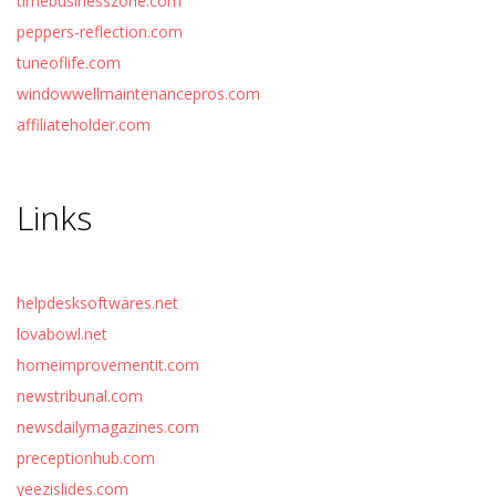
timebusinesszone.com
peppers-reflection.com
tuneoflife.com
windowwellmaintenancepros.com
affiliateholder.com
Links
helpdesksoftwares.net
lovabowl.net
homeimprovementit.com
newstribunal.com
newsdailymagazines.com
preceptionhub.com
yeezislides.com