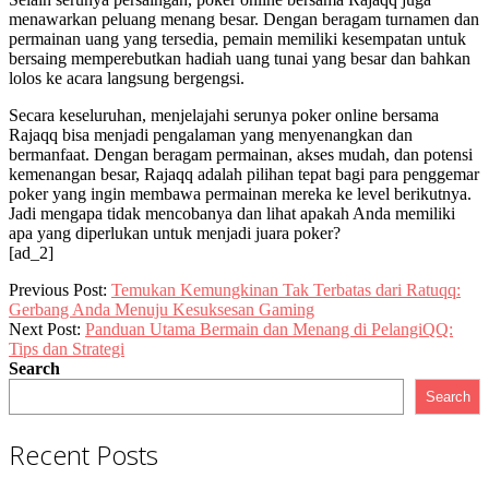
menawarkan peluang menang besar. Dengan beragam turnamen dan
permainan uang yang tersedia, pemain memiliki kesempatan untuk
bersaing memperebutkan hadiah uang tunai yang besar dan bahkan
lolos ke acara langsung bergengsi.
Secara keseluruhan, menjelajahi serunya poker online bersama
Rajaqq bisa menjadi pengalaman yang menyenangkan dan
bermanfaat. Dengan beragam permainan, akses mudah, dan potensi
kemenangan besar, Rajaqq adalah pilihan tepat bagi para penggemar
poker yang ingin membawa permainan mereka ke level berikutnya.
Jadi mengapa tidak mencobanya dan lihat apakah Anda memiliki
apa yang diperlukan untuk menjadi juara poker?
[ad_2]
2024-
Previous Post:
Temukan Kemungkinan Tak Terbatas dari Ratuqq:
12-
Gerbang Anda Menuju Kesuksesan Gaming
21
Next Post:
Panduan Utama Bermain dan Menang di PelangiQQ:
Tips dan Strategi
Search
Search
Recent Posts