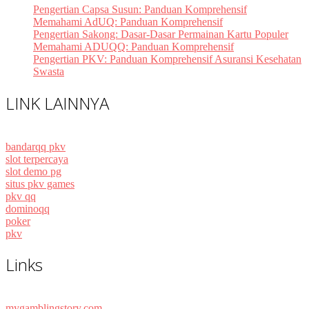
Pengertian Capsa Susun: Panduan Komprehensif
Memahami AdUQ: Panduan Komprehensif
Pengertian Sakong: Dasar-Dasar Permainan Kartu Populer
Memahami ADUQQ: Panduan Komprehensif
Pengertian PKV: Panduan Komprehensif Asuransi Kesehatan
Swasta
LINK LAINNYA
bandarqq pkv
slot terpercaya
slot demo pg
situs pkv games
pkv qq
dominoqq
poker
pkv
Links
mygamblingstory.com