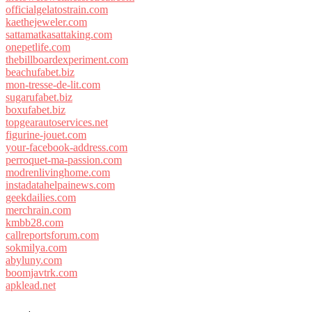
officialgelatostrain.com
kaethejeweler.com
sattamatkasattaking.com
onepetlife.com
thebillboardexperiment.com
beachufabet.biz
mon-tresse-de-lit.com
sugarufabet.biz
boxufabet.biz
topgearautoservices.net
figurine-jouet.com
your-facebook-address.com
perroquet-ma-passion.com
modrenlivinghome.com
instadatahelpainews.com
geekdailies.com
merchrain.com
kmbb28.com
callreportsforum.com
sokmilya.com
abyluny.com
boomjavtrk.com
apklead.net