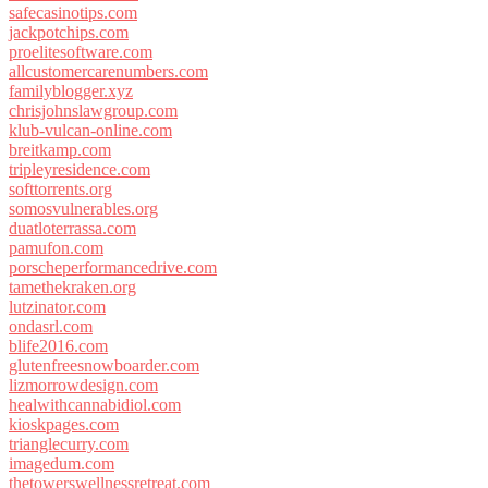
safecasinotips.com
jackpotchips.com
proelitesoftware.com
allcustomercarenumbers.com
familyblogger.xyz
chrisjohnslawgroup.com
klub-vulcan-online.com
breitkamp.com
tripleyresidence.com
softtorrents.org
somosvulnerables.org
duatloterrassa.com
pamufon.com
porscheperformancedrive.com
tamethekraken.org
lutzinator.com
ondasrl.com
blife2016.com
glutenfreesnowboarder.com
lizmorrowdesign.com
healwithcannabidiol.com
kioskpages.com
trianglecurry.com
imagedum.com
thetowerswellnessretreat.com