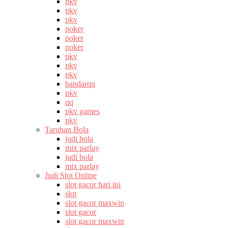
pkv
pkv
pkv
poker
poker
poker
pkv
pkv
pkv
bandarqq
pkv
qq
pkv games
pkv
Taruhan Bola
judi bola
mix parlay
judi bola
mix parlay
Judi Slot Online
slot gacor hari ini
slot
slot gacor maxwin
slot gacor
slot gacor maxwin