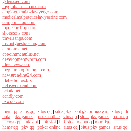
galenaseo.com
myglobaltrustbank.com
employmentlawlawyergo.com
medicalmalpracticelawyersinc.com
comportshop.com
topdecorshop.com
shopasotv.com
travelsanga.com
instantguestposting.com
ekonomie.net
appointmentplus.net
developmentworm.com
itlivenews.com
theplumbingfremont.com
newstrending24.com
ufabetbonus.biz
kelasweekend.com
betatk.net
aandly.com
bswoo.com
menuqq
|
situs qq
|
situs qq
|
situs pkv
|
slot gacor maxwin
|
situs judi
bola
|
pkv games
|
poker online
|
situs qq
|
situs pkv games
|
murniqq
|
hematqq
|
link slot
|
link slot
|
link slot
|
menuqq
|
murniqq
|
hematqq
|
pkv qq
|
poker online
|
situs qq
|
situs pkv games
|
situs qq