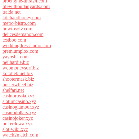
proengine-ultra24.com
lifewithoutlanyards.com
traida.net
kitchandhoney.com
metro-bistro.com
howtosolv.com
delicesdemanon.com
testboo.com
weddingdressstudio.com
premiumplox.com
yayosbk.com
neilhardie.biz
webmoneysurf.biz
kolohebluet.biz
shootermask.biz
busterwheel.biz
shelfari.net
casinorussia.xyz
slotumcasino.xyz
casinoglamour.xyz
casinodollars.xyz
casinojoker.xyz
pokerdewa.xyz
slot-wiki.xyz
watch2match.com