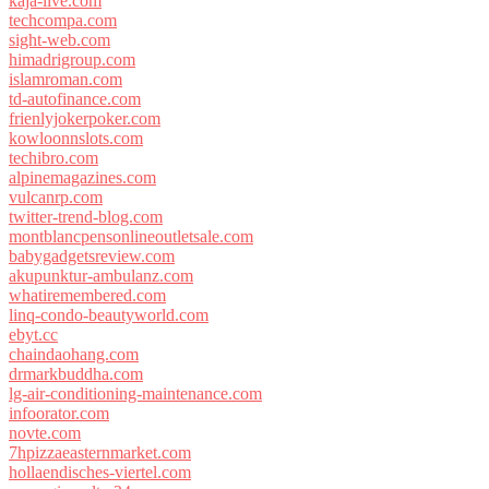
kaja-live.com
techcompa.com
sight-web.com
himadrigroup.com
islamroman.com
td-autofinance.com
frienlyjokerpoker.com
kowloonnslots.com
techibro.com
alpinemagazines.com
vulcanrp.com
twitter-trend-blog.com
montblancpensonlineoutletsale.com
babygadgetsreview.com
akupunktur-ambulanz.com
whatiremembered.com
linq-condo-beautyworld.com
ebyt.cc
chaindaohang.com
drmarkbuddha.com
lg-air-conditioning-maintenance.com
infoorator.com
novte.com
7hpizzaeasternmarket.com
hollaendisches-viertel.com