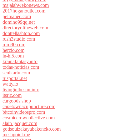
majalahwekonews.com
2017hoganoutlet.com
pelmanec.com
domino99qq.net
directoryoftheweb.com
donttellashton.com
rush3studio.com
roro90.com
herzio.com
in-hi5.com
krainafantasy.info
todas-noticias.com
senikartu.com
rusportal.net
watty.io
livinginthesun.info
itsriz.com
cargoods.shop
capetownacupuncture.com
bitcoinvideospro.com
cosmiccrowcollective.com
alain-jacquet.com
gotisouizakayabakeneko.com
meshpoint.me