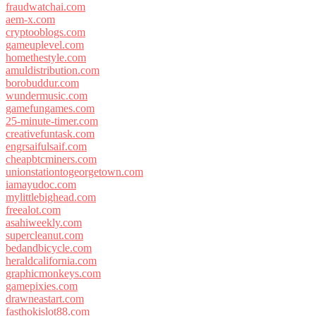
fraudwatchai.com
aem-x.com
cryptooblogs.com
gameuplevel.com
homethestyle.com
amuldistribution.com
borobuddur.com
wundermusic.com
gamefungames.com
25-minute-timer.com
creativefuntask.com
engrsaifulsaif.com
cheapbtcminers.com
unionstationtogeorgetown.com
iamayudoc.com
mylittlebighead.com
freealot.com
asahiweekly.com
supercleanut.com
bedandbicycle.com
heraldcalifornia.com
graphicmonkeys.com
gamepixies.com
drawneastart.com
fasthokislot88.com