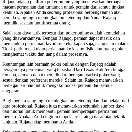
Rajaqq adalah platform poker online yang menawarkan berbagai
macam permainan dan turnamen untuk pemain dari semua tingkat
keahlian. Apakah Anda seorang profesional berpengalaman atau
pemula yang ingin meningkatkan keterampilan Anda, Rajaqq
memiliki sesuatu untuk semua orang.
Salah satu daya tarik terbesar dari poker online adalah kemudahan
yang ditawarkannya. Dengan Rajaqq, pemain dapat masuk dan
memainkan permainan favorit mereka kapan saja, siang atau malam.
Tidak perlu melakukan perjalanan ke kasino fisik atau ruang poker,
menghemat waktu dan uang dalam prosesnya.
Keuntungan lain bermain poker online dengan Rajaqq adalah
beragamnya permainan yang tersedia. Dari Texas Hold’em hingga
Omaha, pemain dapat memilih dari beragam variasi poker yang
sesuai dengan preferensi mereka. Selain itu, Rajaqq menawarkan
berbagai taruhan untuk mengakomodasi pemain dari semua
anggaran.
Bagi mereka yang ingin meningkatkan keterampilan dan belajar dari
para profesional, Rajaqq juga menawarkan sejumlah sumber daya
dan tutorial untuk membantu pemain mempertajam permainan
mereka. Apakah Anda ingin mempelajari strategi dasar atau teknik
lanjutan, Rajaqq siap membantu Anda.
Selain serunya persaingan, poker online bersama Rajaqq juga