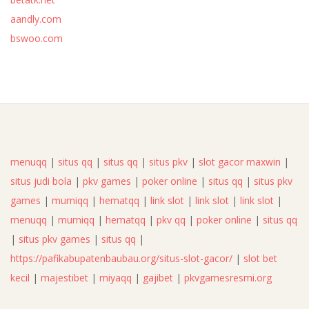
aandly.com
bswoo.com
menuqq
|
situs qq
|
situs qq
|
situs pkv
|
slot gacor maxwin
|
situs judi bola
|
pkv games
|
poker online
|
situs qq
|
situs pkv
games
|
murniqq
|
hematqq
|
link slot
|
link slot
|
link slot
|
menuqq
|
murniqq
|
hematqq
|
pkv qq
|
poker online
|
situs qq
|
situs pkv games
|
situs qq
|
https://pafikabupatenbaubau.org/situs-slot-gacor/
|
slot bet
kecil
|
majestibet
|
miyaqq
|
gajibet
|
pkvgamesresmi.org