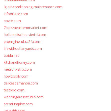
lg-air-conditioning-maintenance.com
infoorator.com
novte.com
7hpizzaeasternmarket.com
hollaendisches-viertel.com
proengine-ultra24.com
lifewithoutlanyards.com
traida.net
kitchandhoney.com
metro-bistro.com
howtosolv.com
delicesdemanon.com
testboo.com
weddingdressstudio.com
premiumplox.com
yayosbk.com