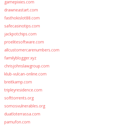
gamepixies.com
drawneastart.com
fasthokislot88.com
safecasinotips.com
jackpotchips.com
proelitesoftware.com
allcustomercarenumbers.com
familyblogger.xyz
chrisjohnslawgroup.com
klub-vulcan-online.com
breitkamp.com
tripleyresidence.com
softtorrents.org
somosvulnerables.org
duatloterrassa.com
pamufon.com