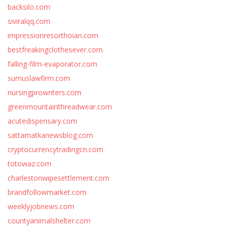
backsilo.com
siviralqq.com
impressionresorthoian.com
bestfreakingclothesever.com
falling-film-evaporator.com
sumuslawfirm.com
nursingprowriters.com
greenmountainthreadwear.com
acutedispensary.com
sattamatkanewsblog.com
cryptocurrencytradingcn.com
totowaz.com
charlestonwipesettlement.com
brandfollowmarket.com
weeklyjobnews.com
countyanimalshelter.com