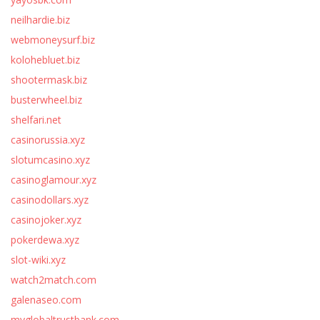
neilhardie.biz
webmoneysurf.biz
kolohebluet.biz
shootermask.biz
busterwheel.biz
shelfari.net
casinorussia.xyz
slotumcasino.xyz
casinoglamour.xyz
casinodollars.xyz
casinojoker.xyz
pokerdewa.xyz
slot-wiki.xyz
watch2match.com
galenaseo.com
myglobaltrustbank.com