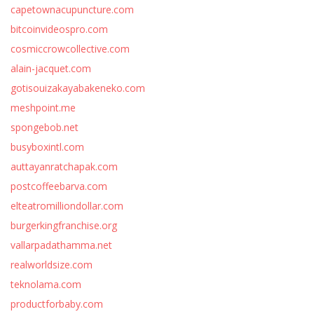
capetownacupuncture.com
bitcoinvideospro.com
cosmiccrowcollective.com
alain-jacquet.com
gotisouizakayabakeneko.com
meshpoint.me
spongebob.net
busyboxintl.com
auttayanratchapak.com
postcoffeebarva.com
elteatromilliondollar.com
burgerkingfranchise.org
vallarpadathamma.net
realworldsize.com
teknolama.com
productforbaby.com